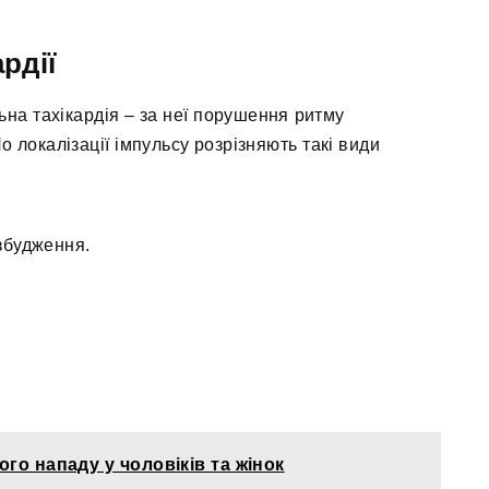
рдії
на тахікардія – за неї порушення ритму
 локалізації імпульсу розрізняють такі види
збудження.
го нападу у чоловіків та жінок