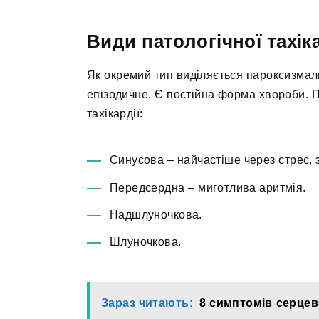
Види патологічної тахіка
Як окремий тип виділяється пароксизмаль
епізодичне. Є постійна форма хвороби. По
тахікардії:
Синусова – найчастіше через стрес, 
Передсердна – миготлива аритмія.
Надшлуночкова.
Шлуночкова.
Зараз читають:
8 симптомів серцево