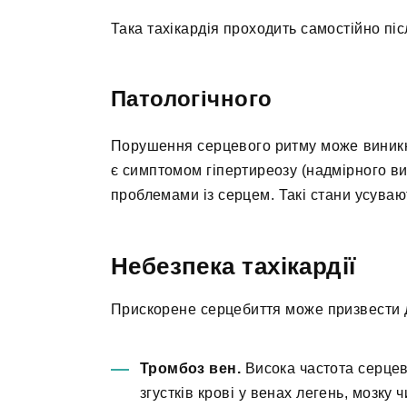
Така тахікардія проходить самостійно пі
Патологічного
Порушення серцевого ритму може виникну
є симптомом гіпертиреозу (надмірного 
проблемами із серцем. Такі стани усува
Небезпека тахікардії
Прискорене серцебиття може призвести д
Тромбоз вен.
Висока частота серцев
згустків крові у венах легень, мозку 