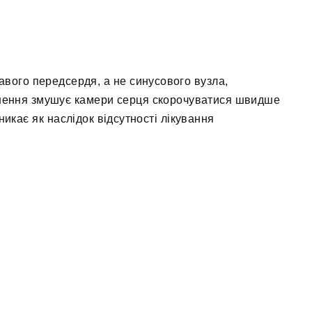
авого передсердя, а не синусового вузла,
ушення змушує камери серця скорочуватися швидше
никає як наслідок відсутності лікування