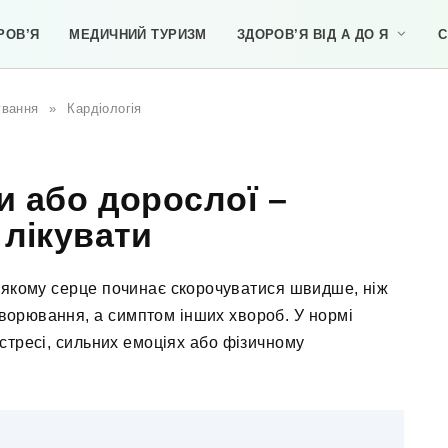
РОВ’Я
МЕДИЧНИЙ ТУРИЗМ
ЗДОРОВ’Я ВІД А ДО Я
С
ування
»
Кардіологія
и або дорослої –
 лікувати
и якому серце починає скорочуватися швидше, ніж
ворювання, а симптом інших хвороб. У нормі
стресі, сильних емоціях або фізичному