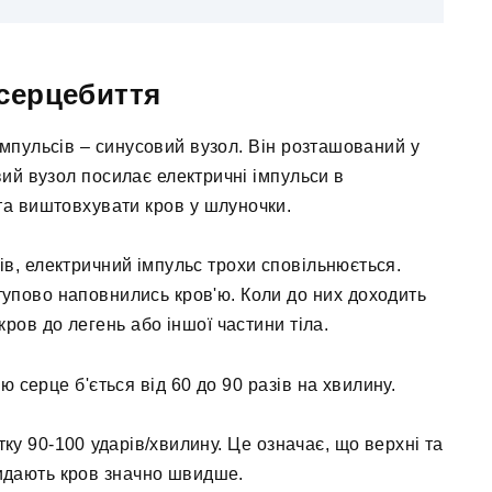
серцебиття
мпульсів – синусовий вузол. Він розташований у
вий вузол посилає електричні імпульси в
та виштовхувати кров у шлуночки.
в, електричний імпульс трохи сповільнюється.
тупово наповнились кров'ю. Коли до них доходить
кров до легень або іншої частини тіла.
ю серце б'ється від 60 до 90 разів на хвилину.
тку 90-100 ударів/хвилину. Це означає, що верхні та
идають кров значно швидше.