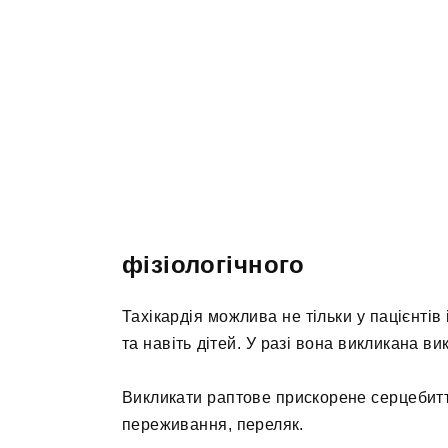
фізіологічного
Тахікардія можлива не тільки у пацієнті
та навіть дітей. У разі вона викликана в
Викликати раптове прискорене серцебитт
переживання, переляк.