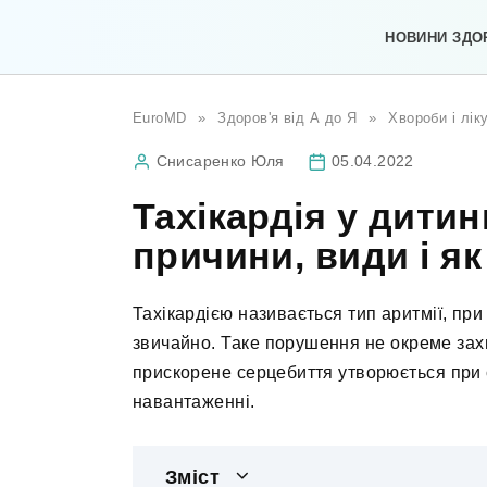
Перейти
до
НОВИНИ ЗДО
вмісту
EuroMD
»
Здоров'я від А до Я
»
Хвороби і лік
Снисаренко Юля
05.04.2022
Тахікардія у дитин
причини, види і як
Тахікардією називається тип аритмії, пр
звичайно. Таке порушення не окреме зах
прискорене серцебиття утворюється при 
навантаженні.
Зміст