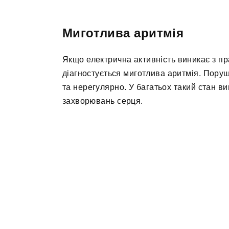
Миготлива аритмія
Якщо електрична активність виникає з пр
діагностується миготлива аритмія. Пор
та нерегулярно. У багатьох такий стан ви
захворювань серця.