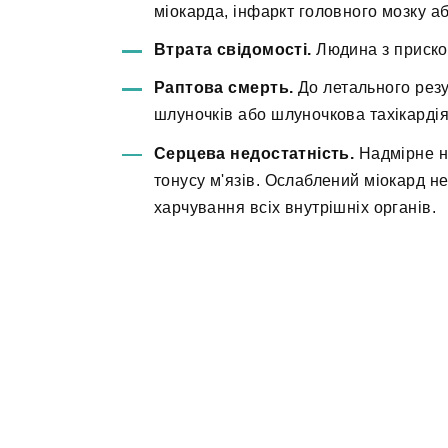
міокарда, інфаркт головного мозку а
Втрата свідомості.
Людина з приско
Раптова смерть.
До летального резу
шлуночків або шлуночкова тахікардія
Серцева недостатність.
Надмірне н
тонусу м'язів. Ослаблений міокард н
харчування всіх внутрішніх органів.