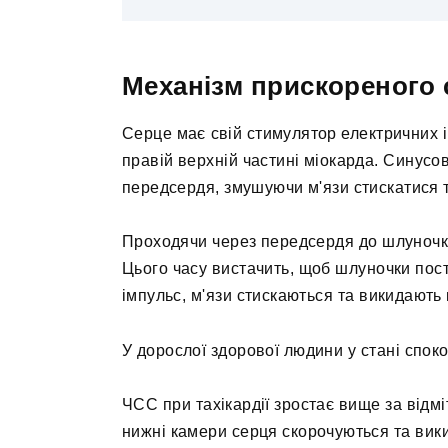
Механізм прискореного 
Серце має свій стимулятор електричних і
правій верхній частині міокарда. Синусо
передсердя, змушуючи м'язи стискатися 
Проходячи через передсердя до шлуночкі
Цього часу вистачить, щоб шлуночки пос
імпульс, м'язи стискаються та викидають 
У дорослої здорової людини у стані споко
ЧСС при тахікардії зростає вище за відмі
нижні камери серця скорочуються та вик