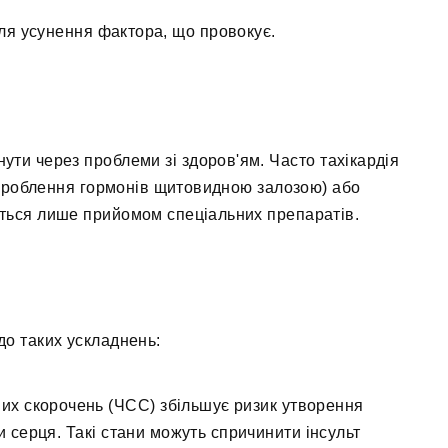
сля усунення фактора, що провокує.
ти через проблеми зі здоров'ям. Часто тахікардія
вироблення гормонів щитовидною залозою) або
ються лише прийомом спеціальних препаратів.
о таких ускладнень:
их скорочень (ЧСС) збільшує ризик утворення
чи серця. Такі стани можуть спричинити інсульт