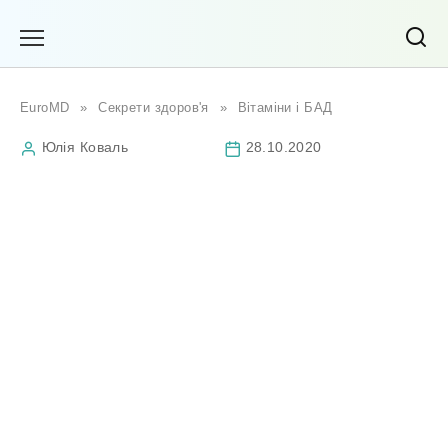
Перейти
до
вмісту
EuroMD
»
Секрети здоров'я
»
Вітаміни і БАД
Юлія Коваль
28.10.2020