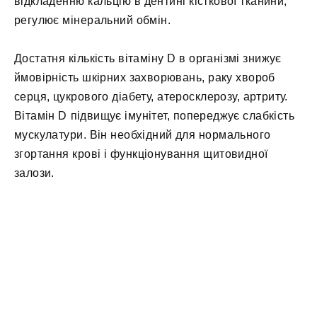
відкладенню кальцію в дентині кісткової тканини,
регулює мінеральний обмін.
Достатня кількість вітаміну D в організмі знижує
ймовірність шкірних захворювань, раку хвороб
серця, цукрового діабету, атеросклерозу, артриту.
Вітамін D підвищує імунітет, попереджує слабкість
мускулатури. Він необхідний для нормального
згортання крові і функціонування щитовидної
залози.