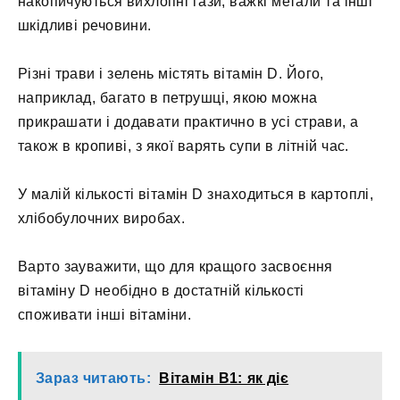
накопичуються вихлопні гази, важкі метали та інші
шкідливі речовини.
Різні трави і зелень містять вітамін D. Його,
наприклад, багато в петрушці, якою можна
прикрашати і додавати практично в усі страви, а
також в кропиві, з якої варять супи в літній час.
У малій кількості вітамін D знаходиться в картоплі,
хлібобулочних виробах.
Варто зауважити, що для кращого засвоєння
вітаміну D необідно в достатній кількості
споживати інші вітаміни.
Зараз читають:
Вітамін B1: як діє