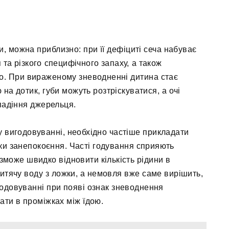
и, можна приблизно: при її дефіциті сеча набуває
та різкого специфічного запаху, а також
о. При вираженому зневодненні дитина стає
 на дотик, губи можуть розтріскуватися, а очі
падіння джерельця.
у вигодовуванні, необхідно частіше прикладати
аки занепокоєння. Часті годування сприяють
може швидко відновити кількість рідини в
итячу воду з ложки, а немовля вже саме вирішить,
годовуванні при появі ознак зневоднення
ати в проміжках між їдою.