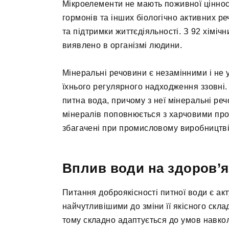
Мікроелементи не мають поживної цінност
гормонів та інших біологічно активних ре
та підтримки життєдіяльності. З 92 хіміч
виявлено в організмі людини.
Мінеральні речовини є незамінними і не 
їхнього регулярного надходження ззовні
питна вода, причому з неї мінеральні ре
мінералів поповнюється з харчовими прод
збагачені при промисловому виробництві
Вплив води на здоров’я
Питання доброякісності питної води є ак
найчутливішими до зміни її якісного скл
тому складно адаптується до умов навк