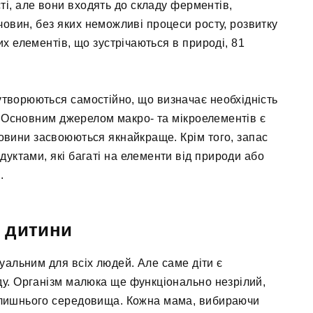
і, але вони входять до складу ферментів,
човин, без яких неможливі процеси росту, розвитку
них елементів, що зустрічаються в природі, 81
утворюються самостійно, що визначає необхідність
. Основним джерелом макро- та мікроелементів є
човини засвоюються якнайкраще. Крім того, запас
уктами, які багаті на елементи від природи або
.
 дитини
туальним для всіх людей. Але саме діти є
аду. Організм малюка ще функціонально незрілий,
олишнього середовища. Кожна мама, вибираючи