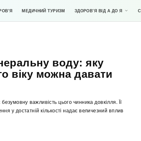
РОВ’Я
МЕДИЧНИЙ ТУРИЗМ
ЗДОРОВ’Я ВІД А ДО Я
С
неральну воду: яку
го віку можна давати
 безумовну важливість цього чинника довкілля. Її
ння у достатній кількості надає величезний вплив