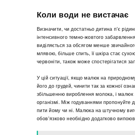
Коли води не вистачає
Визначити, чи достатньо дитина п’є рідин
інтенсивного темно-жовтого забарвлення 
виділяється за обсягом менше звичайног
млявою, більше спить, її шкіра стає сухою
червоніти, також може спостерігатися за
У цій ситуації, якщо малюк на природном
його до грудей, чинити так за кожної озн
збільшенню вироблення молока, і малюк з
організмі. Між годуваннями пропонуйте д
пити йому чи ні. Малюка на штучному ви
обов’язково необхідно додатково випоюв