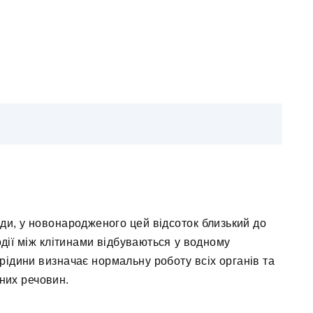
ди, у новонародженого цей відсоток близький до
одії між клітинами відбуваються у водному
рідини визначає нормальну роботу всіх органів та
них речовин.