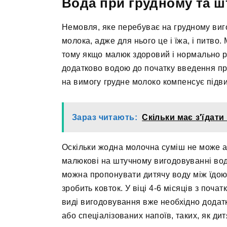
Вода при грудному та ш
Немовля, яке перебуває на грудному виго
молока, адже для нього це і їжа, і питво
тому якщо малюк здоровий і нормально р
додатково водою до початку введення при
на вимогу грудне молоко компенсує підви
Зараз читають:
Скільки має з'їдат
Оскільки жодна молочна суміш не може а
малюкові на штучному вигодовуванні вод
можна пропонувати дитячу воду між їдою,
зробить ковток. У віці 4-6 місяців з поч
виді вигодовування вже необхідно додатк
або спеціалізованих напоїв, таких, як дит