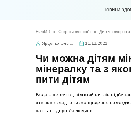
Перейти
до
НОВИНИ ЗДО
вмісту
EuroMD
»
Секрети здоров'я
»
Дитяче здоров'я
Ярценко Ольга
11.12.2022
Чи можна дітям мі
мінералку та з яко
пити дітям
Вода – це життя, відомий вислів відбиває
якісний склад, а також щоденне надходже
на стан здоров’я людини.