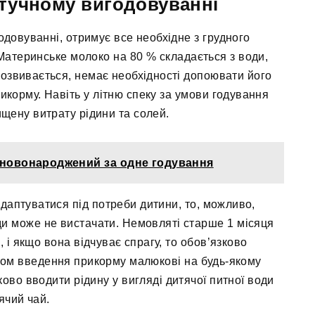
тучному вигодовуванні
довуванні, отримує все необхідне з грудного
. Материнське молоко на 80 % складається з води,
озвивається, немає необхідності допоювати його
корму. Навіть у літню спеку за умови годування
щену витрату рідини та солей.
и новонароджений за одне годування
даптуватися під потреби дитини, то, можливо,
и може не вистачати. Немовляті старше 1 місяця
 і якщо вона відчуває спрагу, то обов’язково
атком введення прикорму малюкові на будь-якому
ово вводити рідину у вигляді дитячої питної води
ячий чай.