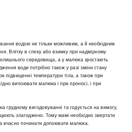
ювання водою не тільки можливим, а й необхідним
ння. Влітку в спеку або взимку при надмірному
колишнього середовища, а у малюка зростають
дження води потрібно також у разі зміни стану
и підвищенні температури тіла, а також при
дно випоювати малюка і при проносі, і при
на грудному вигодовуванні та годується на вимогу,
цюють злагоджено. Тому мамі необхідно звертати
 та вчасно починати допоювати малюка.