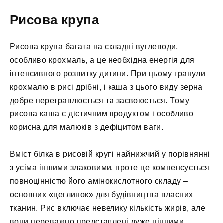
Рисова крупа
Рисова крупа багата на складні вуглеводи,
особливо крохмаль, а це необхідна енергія для
інтенсивного розвитку дитини. При цьому гранули
крохмалю в рисі дрібні, і каша з цього виду зерна
добре перетравлюється та засвоюється. Тому
рисова каша є дієтичним продуктом і особливо
корисна для малюків з дефіцитом ваги.
Вміст білка в рисовій крупі найнижчий у порівнянні
з усіма іншими злаковими, проте це компенсується
повноцінністю його амінокислотного складу –
основних «цеглинок» для будівництва власних
тканин. Рис включає невелику кількість жирів, але
вони переважно представлені дуже цінними