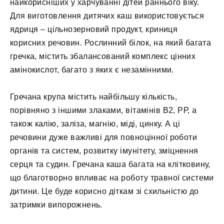
найкорисніших у харчуванні дітей раннього віку.
Для виготовлення дитячих каш використовується
ядриця – цільнозерновий продукт, криниця
корисних речовин. Рослинний білок, на який багата
гречка, містить збалансований комплекс цінних
амінокислот, багато з яких є незамінними.
Гречана крупа містить найбільшу кількість,
порівняно з іншими злаками, вітамінів В2, РР, а
також калію, заліза, магнію, міді, цинку. А ці
речовини дуже важливі для повноцінної роботи
органів та систем, розвитку імунітету, зміцнення
серця та судин. Гречана каша багата на клітковину,
що благотворно впливає на роботу травної системи
дитини. Це буде корисно діткам зі схильністю до
затримки випорожнень.