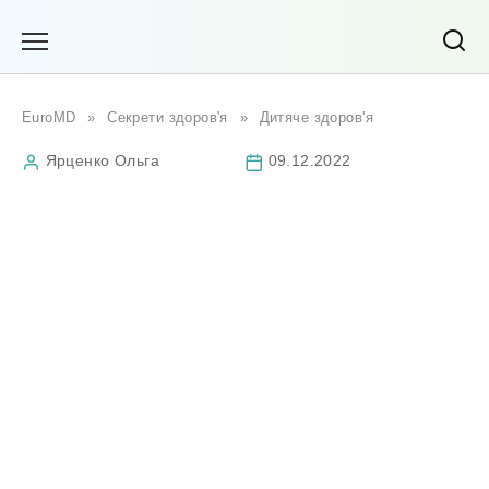
Перейти
до
вмісту
EuroMD
»
Секрети здоров'я
»
Дитяче здоров'я
Ярценко Ольга
09.12.2022