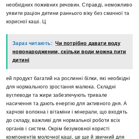
необхідних поживних речовин. Справді, неможливо
уявити раціон дитини раннього віку без смачної та
корисної каші. Ц
Зараз читають:
Чи потрібно давати воду
новонародженим, скільки води можна пити
дитині
ей продукт багатий на рослинні білки, які необхідні
для нормального зростання малюка. Складні
вуглеводи та жири забезпечують тривале
насичення та дають енергію для активного дня. А
харчові волокна і вітаміни і мінерали, що входять
до складу, важливі для нормальної роботи всіх
органів і систем. Окрім безумовної користі
компонентів молочної каші, це ще й звичний для