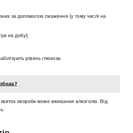
ених за допомогою смаження (у тому числі на
ри на добу);
абілізують рівень глюкози.
лобода?
озвиток хвороби може вживання алкоголю. Від
ь.
тів