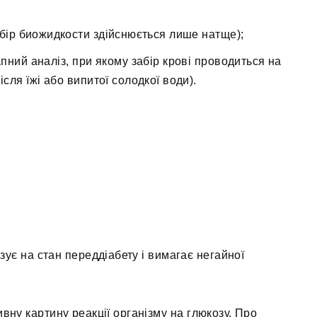
абір биожидкости здійснюється лише натще);
пний аналіз, при якому забір крові проводиться на
сля їжі або випитої солодкої води).
ує на стан переддіабету і вимагає негайної
ивну картину реакції організму на глюкозу. Про