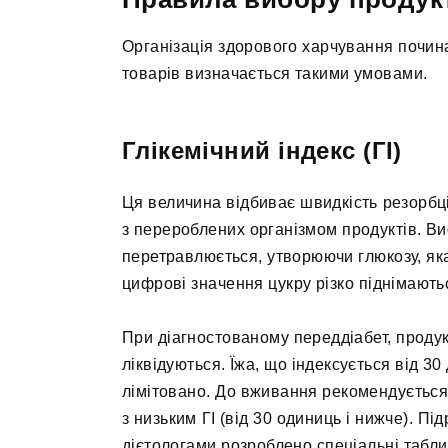
Організація здорового харчування почина
товарів визначається такими умовами.
Глікемічний індекс (ГІ)
Ця величина відбиває швидкість резорбції
з перероблених організмом продуктів. Ви
перетравлюється, утворюючи глюкозу, яка
цифрові значення цукру різко піднімають
При діагностованому переддіабет, продук
ліквідуються. Їжа, що індексується від 30
лімітовано. До вживання рекомендується
з низьким ГІ (від 30 одиниць і нижче). Пі
дієтологами розроблено спеціальні табли