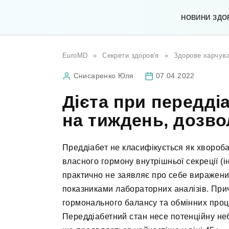
Перейти
до
НОВИНИ ЗДО
вмісту
EuroMD
»
Секрети здоров'я
»
Здорове харчув
Снисаренко Юля
07.04.2022
Дієта при передді
на тиждень, дозво
Преддіабет не класифікується як хвороб
власного гормону внутрішньої секреції (і
практично не заявляє про себе виражени
показниками лабораторних аналізів. Пр
гормонального балансу та обмінних проце
Переддіабетний стан несе потенційну неб