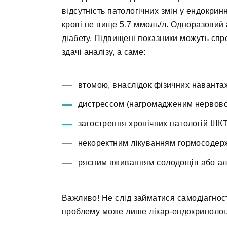
відсутність патологічних змін у ендокрин
крові не вище 5,7 ммоль/л. Одноразовий 
діабету. Підвищені показники можуть спр
здачі аналізу, а саме:
втомою, внаслідок фізичних наванта
дистрессом (нагромадженим нервово
загострення хронічних патологій ШКТ
некоректним лікуванням гормосоде
рясним вживанням солодощів або алк
Важливо! Не слід займатися самодіагнос
проблему може лише лікар-ендокринолог