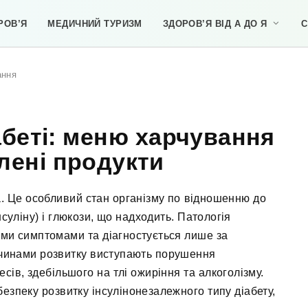
РОВ’Я
МЕДИЧНИЙ ТУРИЗМ
ЗДОРОВ’Я ВІД А ДО Я
С
ання
абеті: меню харчування
лені продукти
а. Це особливий стан організму по відношенню до
нсуліну) і глюкози, що надходить. Патологія
ми симптомами та діагностується лише за
ичинами розвитку виступають порушення
сів, здебільшого на тлі ожиріння та алкоголізму.
езпеку розвитку інсулінонезалежного типу діабету,