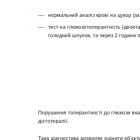
нормальний аналіз крові на цукор (з
тест на глюкозотолерантність (двоета
голодний шлунок, та через 2 години пі
Порушення толерантності до глюкози вказ
дієтотерапії.
Така діагностика дозволяє оцінити об'єкт