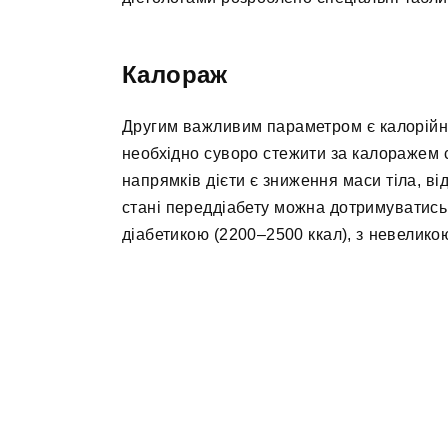
Калораж
Другим важливим параметром є калорійніс
необхідно суворо стежити за калоражем с
напрямків дієти є зниження маси тіла, ві
стані переддіабету можна дотримуватись
діабетикою (2200–2500 ккал), з невелико