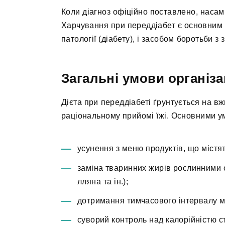
Коли діагноз офіційно поставлено, насам
Харчування при переддіабет є основним 
патології (діабету), і засобом боротьби з
Загальні умови організа
Дієта при переддіабеті ґрунтується на вж
раціональному прийомі їжі. Основними ум
усунення з меню продуктів, що містя
заміна тваринних жирів рослинними 
лляна та ін.);
дотримання тимчасового інтервалу мі
суворий контроль над калорійністю с