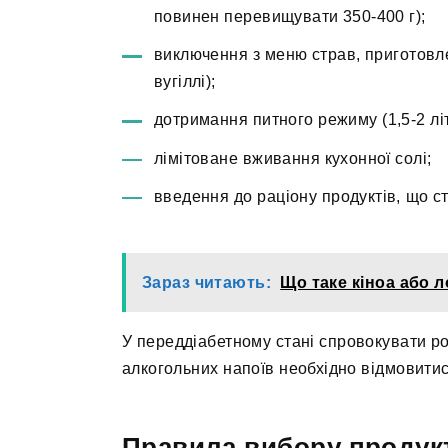
повинен перевищувати 350-400 г);
виключення з меню страв, приготовл
вугіллі);
дотримання питного режиму (1,5-2 літ
лімітоване вживання кухонної солі;
введення до раціону продуктів, що ст
Зараз читають:
Що таке кіноа або 
У переддіабетному стані спровокувати р
алкогольних напоїв необхідно відмовитис
Правила вибору продук