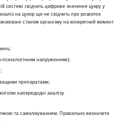
ній системі свідчить цифрове значення цукру у
аналіз на цукор ще не свідчить про розвиток
овоковані станом організму на конкретний момент
жень;
-психологічним напруженням);
;
ржащими препаратами;
оголю напередодні аналізу.
тикою та самолікуванням. Правильно визначити
.