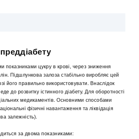
 преддіабету
и показниками цукру в крові, через зниження
сулін. Підшлункова залоза стабільно виробляє цей
озі його правильно використовувати. Внаслідок
еде до розвитку істинного діабету. Для оборотності
ціальних медикаментів. Основними способами
 раціональні фізичні навантаження та ліквідація
ва залежність).
диться за двома показниками: