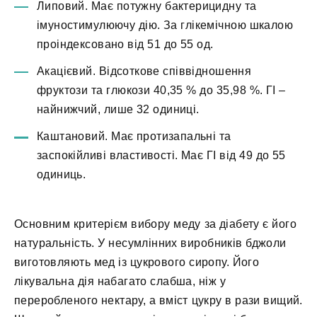
Липовий. Має потужну бактерицидну та
імуностимулюючу дію. За глікемічною шкалою
проіндексовано від 51 до 55 од.
Акацієвий. Відсоткове співвідношення
фруктози та глюкози 40,35 % до 35,98 %. ГІ –
найнижчий, лише 32 одиниці.
Каштановий. Має протизапальні та
заспокійливі властивості. Має ГІ від 49 до 55
одиниць.
Основним критерієм вибору меду за діабету є його
натуральність. У несумлінних виробників бджоли
виготовляють мед із цукрового сиропу. Його
лікувальна дія набагато слабша, ніж у
переробленого нектару, а вміст цукру в рази вищий.