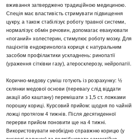
вживання затверджено традиційною медициною.
Спеція має властивість стримувати підвищення
цукру, а також стабілізує роботу травної системи,
нормалізує обмін речовин, допомагає евакуювати
«поганий» холестерин, стимулює роботу мозку. Для
пацієнтів ендокринолога кориця є натуральним
засобом профілактики ускладнень: ринопатії
(ураження сітківки газу), атеросклерозу, нейропатії.
Корично-медову суміш готують із розрахунку: ½
склянки медової основи (перевагу слід віддати
акації або каштану) перемішати з 1,5 ст. ложками
порошку кориці. Курсовий прийом: щодня по чайній
ложці протягом 4 тижнів. Після десятиденної
перерви прийом поновити ще на 4 тижні.
Використовувати необхідно справжню корицю (у