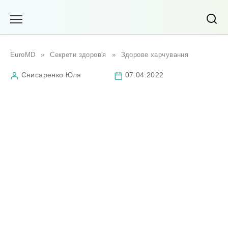
Перейти
до
вмісту
EuroMD
»
Секрети здоров'я
»
Здорове харчування
Снисаренко Юля
07.04.2022