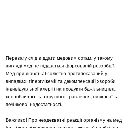
Перевагу слід віддати медовим сотам, у такому
вигляді мед не піддається форсованій резорбції.
Мед при діабеті абсолютно протипоказаний у
випадках: гіперглікемії та декомпенсації хвороби,
індивідуальної алергії на продукти бджільництва,
хворобливого та скрутного травлення, ниркової та
печінкової недостатності.
Важливо! Про неадекватні реакції організму на мед
(не тільки підвищення значень глюкози) необхідно