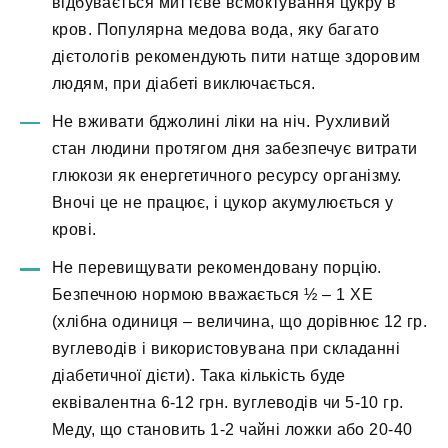
відбувається миттєве всмоктування цукру в
кров. Популярна медова вода, яку багато
дієтологів рекомендують пити натще здоровим
людям, при діабеті виключається.
Не вживати бджолині ліки на ніч. Рухливий
стан людини протягом дня забезпечує витрати
глюкози як енергетичного ресурсу організму.
Вночі це не працює, і цукор акумулюється у
крові.
Не перевищувати рекомендовану порцію.
Безпечною нормою вважається ½ – 1 ХЕ
(хлібна одиниця – величина, що дорівнює 12 гр.
вуглеводів і використовувана при складанні
діабетичної дієти). Така кількість буде
еквівалентна 6-12 грн. вуглеводів чи 5-10 гр.
Меду, що становить 1-2 чайні ложки або 20-40