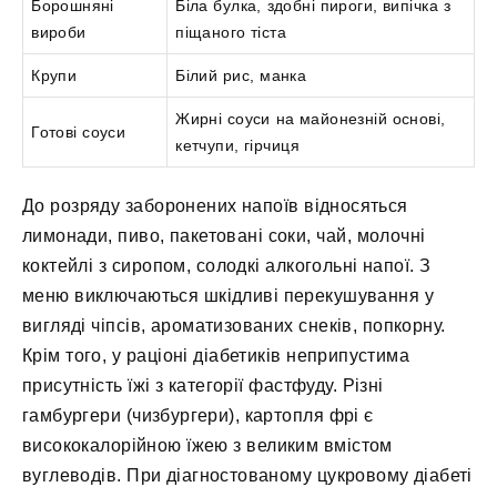
Борошняні
Біла булка, здобні пироги, випічка з
вироби
піщаного тіста
Крупи
Білий рис, манка
Жирні соуси на майонезній основі,
Готові соуси
кетчупи, гірчиця
До розряду заборонених напоїв відносяться
лимонади, пиво, пакетовані соки, чай, молочні
коктейлі з сиропом, солодкі алкогольні напої. З
меню виключаються шкідливі перекушування у
вигляді чіпсів, ароматизованих снеків, попкорну.
Крім того, у раціоні діабетиків неприпустима
присутність їжі з категорії фастфуду. Різні
гамбургери (чизбургери), картопля фрі є
висококалорійною їжею з великим вмістом
вуглеводів. При діагностованому цукровому діабеті