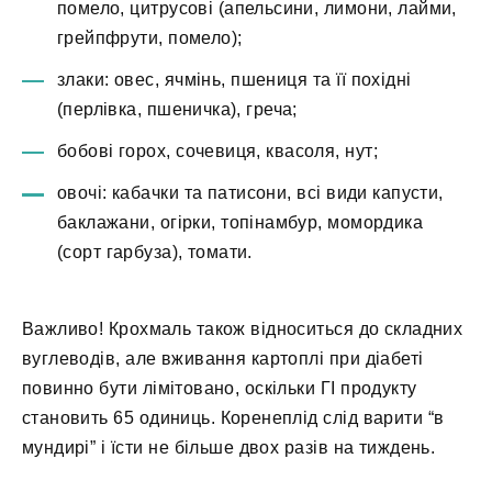
помело, цитрусові (апельсини, лимони, лайми,
грейпфрути, помело);
злаки: овес, ячмінь, пшениця та її похідні
(перлівка, пшеничка), греча;
бобові горох, сочевиця, квасоля, нут;
овочі: кабачки та патисони, всі види капусти,
баклажани, огірки, топінамбур, момордика
(сорт гарбуза), томати.
Важливо! Крохмаль також відноситься до складних
вуглеводів, але вживання картоплі при діабеті
повинно бути лімітовано, оскільки ГІ продукту
становить 65 одиниць. Коренеплід слід варити “в
мундирі” і їсти не більше двох разів на тиждень.