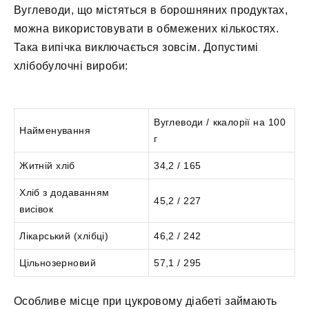
Вуглеводи, що містяться в борошняних продуктах,
можна використовувати в обмежених кількостях.
Така випічка виключається зовсім. Допустимі
хлібобулочні вироби:
Вуглеводи / ккалорії на 100
Найменування
г
Житній хліб
34,2 / 165
Хліб з додаванням
45,2 / 227
висівок
Лікарський (хлібці)
46,2 / 242
Цільнозерновий
57,1 / 295
Особливе місце при цукровому діабеті займають