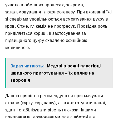
участю в обмінних процесах, зокрема,
загальмовування глюконеогенезу. При вживанні їжі
зі спеціями уповільнюється всмоктування цукру в
кров. Отже, глікемія не прогресує. Провідна роль
приділяється кориці. Її застосування за
підвищеного цукру схвалено офіційною
медициною.
Зараз читають:
Медові вівсяні пластівці
швидкого приготування – їх вплив на
здоров’я
Даною пряністю рекомендується присмачувати
страви (курку, сир, кашу), а також готувати напої,
здатні стабілізувати рівень глюкози. Іншими
приправами, дозволеними для діабетиків, є