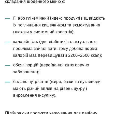
складання щоденного меню є:
ГІ або глікемічний індекс продуктів (швидкість
їх поглинання кишечником та всмоктування
глюкози у системний кровотік);
калорійність (для діабетиків є актуальною
проблема зайвої ваги, тому добова норма
калорій має перевищувати 2200–2500 ккал);
обсяг порцій (переїдання категорично
заборонено);
баланс нутрієнтів (жири, білки та вуглеводи
мають різний вплив на рівень цукру і
вироблення інсуліну).
Підбираючи продукти харчування для раціону,