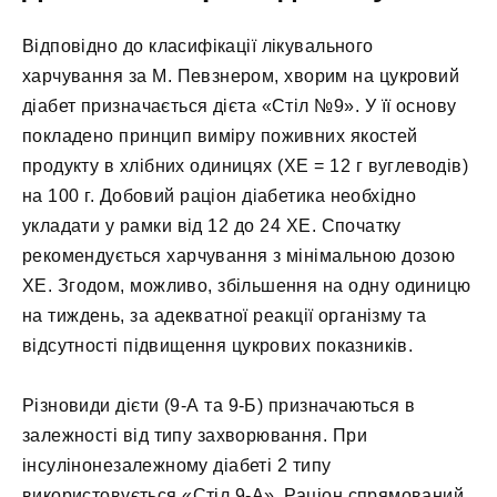
Відповідно до класифікації лікувального
харчування за М. Певзнером, хворим на цукровий
діабет призначається дієта «Стіл №9». У її основу
покладено принцип виміру поживних якостей
продукту в хлібних одиницях (ХЕ = 12 г вуглеводів)
на 100 г. Добовий раціон діабетика необхідно
укладати у рамки від 12 до 24 ХЕ. Спочатку
рекомендується харчування з мінімальною дозою
ХЕ. Згодом, можливо, збільшення на одну одиницю
на тиждень, за адекватної реакції організму та
відсутності підвищення цукрових показників.
Різновиди дієти (9-А та 9-Б) призначаються в
залежності від типу захворювання. При
інсулінонезалежному діабеті 2 типу
використовується «Стіл 9-А». Раціон спрямований