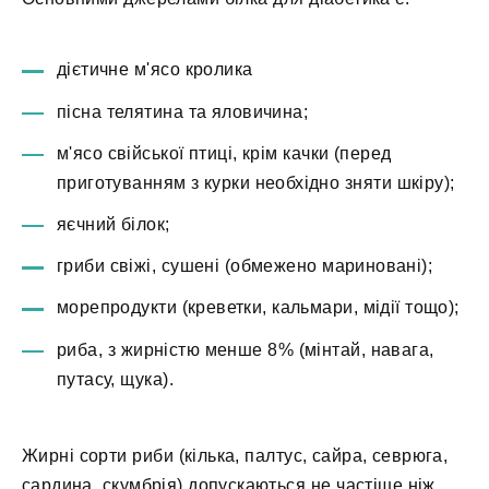
дієтичне м'ясо кролика
пісна телятина та яловичина;
м'ясо свійської птиці, крім качки (перед
приготуванням з курки необхідно зняти шкіру);
яєчний білок;
гриби свіжі, сушені (обмежено мариновані);
морепродукти (креветки, кальмари, мідії тощо);
риба, з жирністю менше 8% (мінтай, навага,
путасу, щука).
Жирні сорти риби (кілька, палтус, сайра, севрюга,
сардина, скумбрія) допускаються не частіше ніж