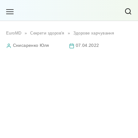
Перейти
до
вмісту
EuroMD
»
Секрети здоров'я
»
Здорове харчування
Снисаренко Юля
07.04.2022