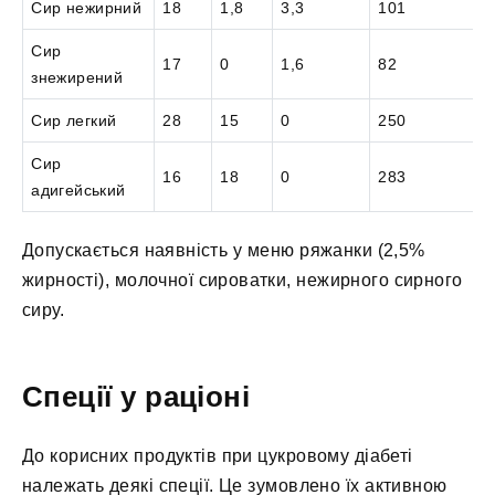
Сир нежирний
18
1,8
3,3
101
Сир
17
0
1,6
82
знежирений
Сир легкий
28
15
0
250
Сир
16
18
0
283
адигейський
Допускається наявність у меню ряжанки (2,5%
жирності), молочної сироватки, нежирного сирного
сиру.
Спеції у раціоні
До корисних продуктів при цукровому діабеті
належать деякі спеції. Це зумовлено їх активною