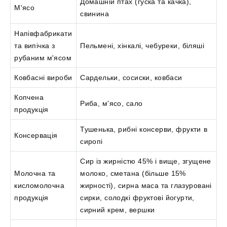
Домашній птах (гуска та качка),
М'ясо
свинина
Напівфабрикати
та випічка з
Пельмені, хінкалі, чебуреки, біляші
рубаним м'ясом
Ковбасні вироби
Сардельки, сосиски, ковбаси
Копчена
Риба, м'ясо, сало
продукція
Тушенька, рибні консерви, фрукти в
Консервація
сиропі
Сир із жирністю 45% і вище, згущене
Молочна та
молоко, сметана (більше 15%
кисломолочна
жирності), сирна маса та глазуровані
продукція
сирки, солодкі фруктові йогурти,
сирний крем, вершки