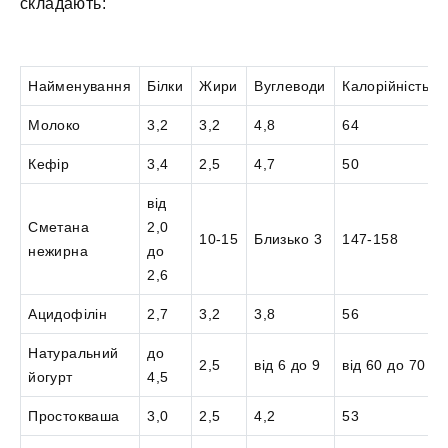
складають:
Найменування
Білки
Жири
Вуглеводи
Калорійність
Молоко
3,2
3,2
4,8
64
Кефір
3,4
2,5
4,7
50
від
Сметана
2,0
10-15
Близько 3
147-158
нежирна
до
2,6
Ацидофілін
2,7
3,2
3,8
56
Натуральний
до
2,5
від 6 до 9
від 60 до 70
йогурт
4,5
Простокваша
3,0
2,5
4,2
53