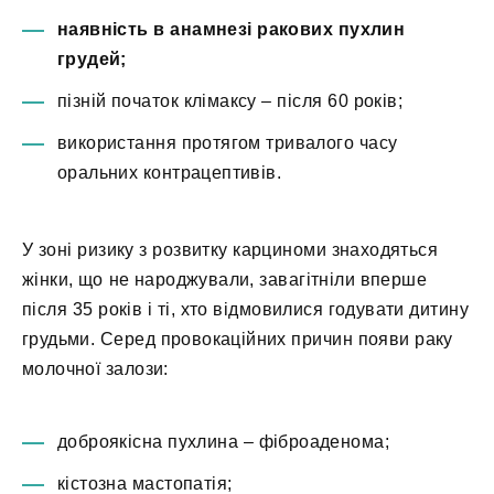
наявність в анамнезі ракових пухлин
грудей;
пізній початок клімаксу – після 60 років;
використання протягом тривалого часу
оральних контрацептивів.
У зоні ризику з розвитку карциноми знаходяться
жінки, що не народжували, завагітніли вперше
після 35 років і ті, хто відмовилися годувати дитину
грудьми. Серед провокаційних причин появи раку
молочної залози:
доброякісна пухлина – фіброаденома;
кістозна мастопатія;