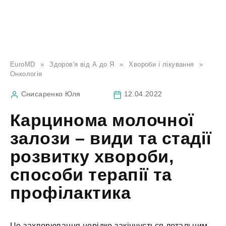
EuroMD
»
Здоров'я від А до Я
»
Хвороби і лікування
»
Онкологія
Снисаренко Юля
12.04.2022
Карцинома молочної
залози – види та стадії
розвитку хвороби,
способи терапії та
профілактика
Це захворювання нерідко закінчується летальним