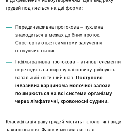
відокремленим новоутворенням. Цей вид раку
грудей поділяється на дві форми:
Перединвазивна протокова – пухлина
знаходиться в межах дрібних проток.
Спостерігаються симптоми залучення
оточуючих тканин.
Інфільтративна протокова – атипові елементи
переходять на жирову клітковину, руйнують
базальний клітинний шар.
Поступово
інвазивна карцинома молочної залози
поширюється на всі системи організму
через лімфатичні, кровоносні судини.
Класифікація раку грудей містить гістологічні види
захворювання. Фахівцями виділяється: