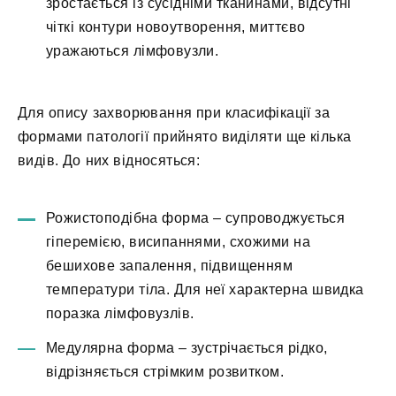
зростається із сусідніми тканинами, відсутні
чіткі контури новоутворення, миттєво
уражаються лімфовузли.
Для опису захворювання при класифікації за
формами патології прийнято виділяти ще кілька
видів. До них відносяться:
Рожистоподібна форма – супроводжується
гіперемією, висипаннями, схожими на
бешихове запалення, підвищенням
температури тіла. Для неї характерна швидка
поразка лімфовузлів.
Медулярна форма – зустрічається рідко,
відрізняється стрімким розвитком.