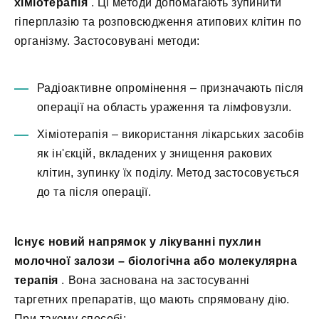
хіміотерапія
. Ці методи допомагають зупинити
гіперплазію та розповсюдження атипових клітин по
організму. Застосовувані методи:
Радіоактивне опромінення – призначають після
операції на область ураження та лімфовузли.
Хіміотерапія – використання лікарських засобів
як ін'єкцій, вкладених у знищення ракових
клітин, зупинку їх поділу. Метод застосовується
до та після операції.
Існує новий напрямок у лікуванні пухлин
молочної залози – біологічна або молекулярна
терапія
. Вона заснована на застосуванні
таргетних препаратів, що мають спрямовану дію.
При такому способі: