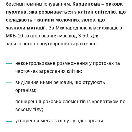
безсимптомним існуванням.
Карцинома – ракова
пухлина, яка розвивається з клітин епітелію, що
складають тканини молочних залоз, що
зазнали мутації
. За Міжнародною класифікацією
МКБ-10 захворювання має код З 50. Для
злоякісного новоутворення характерно:
неконтрольоване розмноження у протоках та
часточках агресивних клітин;
виділення ними речовин, що отруюють
організм;
поширення ракових елементів із кровотоком по
всьому тілу;
утворення метастазів у сусідні органи.