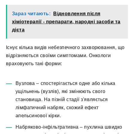
Зараз читають:
Відновлення після
хіміотерапії - препарати, народні засоби та
дієта
Існує кілька видів небезпечного захворювання, що
відрізняються своїми симптомами. Онкологи
враховують такі форми:
Вузлова – спостерігається одне або кілька
ущільнень (вузлів), які змінюють свого
становища. На пізній стадії з'являється
лімфатичний набряк, схожий ефект
апельсинової кірки.
Набряково-інфільтративна – пухлина швидко