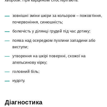
хвороби. При карциномі спостерігають:
зовнішні зміни шкіри за кольором – пожовтіння,
почервоніння, синюшність;
болючість у ділянці грудей під час дотику;
поява над осередком пухлини западини або
виступи;
утворення на шкірі поверхні, схожої на
апельсинову кірку;
головний біль;
нудоту.
Діагностика