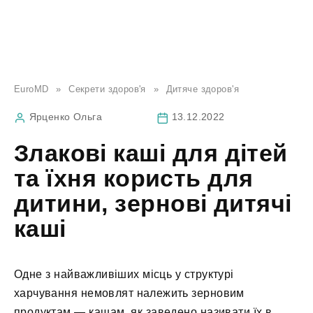
EuroMD
»
Секрети здоров'я
»
Дитяче здоров'я
Ярценко Ольга
13.12.2022
Злакові каші для дітей
та їхня користь для
дитини, зернові дитячі
каші
Одне з найважливіших місць у структурі
харчування немовлят належить зерновим
продуктам — кашам, як заведено називати їх в