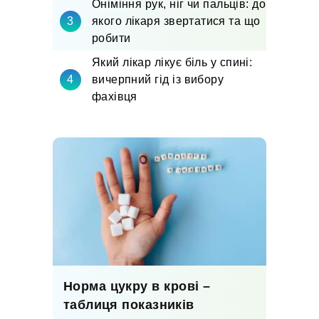
Оніміння рук, ніг чи пальців: до
якого лікаря звертатися та що
робити
Який лікар лікує біль у спині:
вичерпний гід із вибору
фахівця
Норма цукру в крові –
таблиця показників