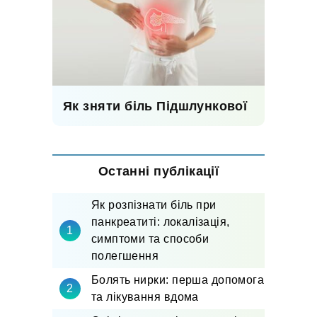
Як зняти біль Підшлункової
Останні публікації
Як розпізнати біль при
панкреатиті: локалізація,
симптоми та способи
полегшення
Болять нирки: перша допомога
та лікування вдома