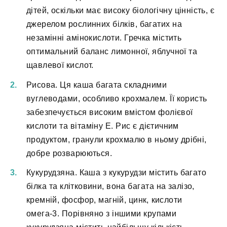
дітей, оскільки має високу біологічну цінність, є
джерелом рослинних білків, багатих на
незамінні амінокислоти. Гречка містить
оптимальний баланс лимонної, яблучної та
щавлевої кислот.
Рисова. Ця каша багата складними
вуглеводами, особливо крохмалем. Її користь
забезпечується високим вмістом фолієвої
кислоти та вітаміну Е. Рис є дієтичним
продуктом, гранули крохмалю в ньому дрібні,
добре розварюються.
Кукурудзяна. Каша з кукурудзи містить багато
білка та клітковини, вона багата на залізо,
кремній, фосфор, магній, цинк, кислоти
омега-3. Порівняно з іншими крупами