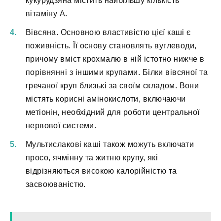
кукурудзяна містить найбільшу кількість
вітаміну А.
Вівсяна. Основною властивістю цієї каші є
поживність. Її основу становлять вуглеводи,
причому вміст крохмалю в ній істотно нижче в
порівнянні з іншими крупами. Білки вівсяної та
гречаної круп близькі за своїм складом. Вони
містять корисні амінокислоти, включаючи
метіонін, необхідний для роботи центральної
нервової системи.
Мультислакові каші також можуть включати
просо, ячмінну та житню крупу, які
відрізняються високою калорійністю та
засвоюваністю.