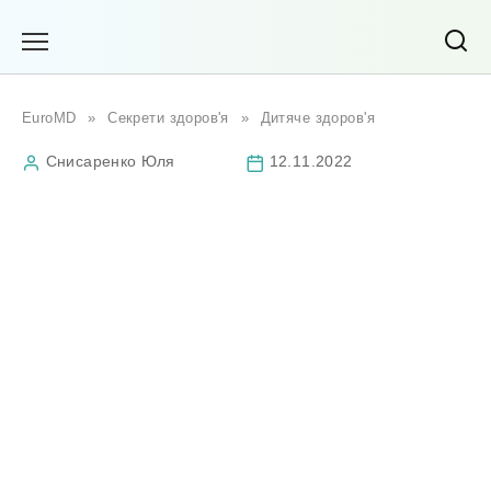
Перейти
до
вмісту
EuroMD
»
Секрети здоров'я
»
Дитяче здоров'я
Снисаренко Юля
12.11.2022