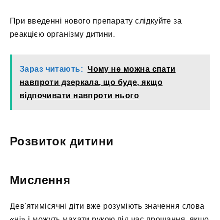
При введенні нового препарату слідкуйте за
реакцією організму дитини.
Зараз читають:
Чому не можна спати
навпроти дзеркала, що буде, якщо
відпочивати навпроти нього
Розвиток дитини
Мислення
Дев'ятимісячні діти вже розуміють значення слова
«ні» і можуть махати рукою під час прощання, якщо