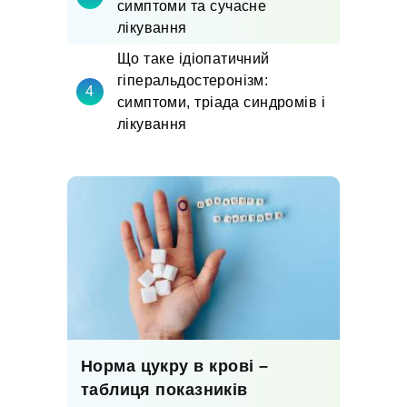
симптоми та сучасне
лікування
Що таке ідіопатичний
гіперальдостеронізм:
симптоми, тріада синдромів і
лікування
Норма цукру в крові –
таблиця показників