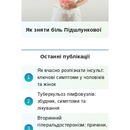
Як зняти біль Підшлункової
Останні публікації
Як вчасно розпізнати інсульт:
ключові симптоми у чоловіків
та жінок
Туберкульоз лімфовузлів:
збудник, симптоми та
лікування
Вторинний
гіперальдостеронізм: причини,