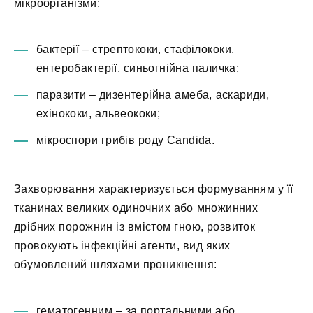
мікроорганізми:
бактерії – стрептококи, стафілококи,
ентеробактерії, синьогнійна паличка;
паразити – дизентерійна амеба, аскариди,
ехінококи, альвеококи;
мікроспори грибів роду Candida.
Захворювання характеризується формуванням у її
тканинах великих одиночних або множинних
дрібних порожнин із вмістом гною, розвиток
провокують інфекційні агенти, вид яких
обумовлений шляхами проникнення:
гематогенним – за портальними або