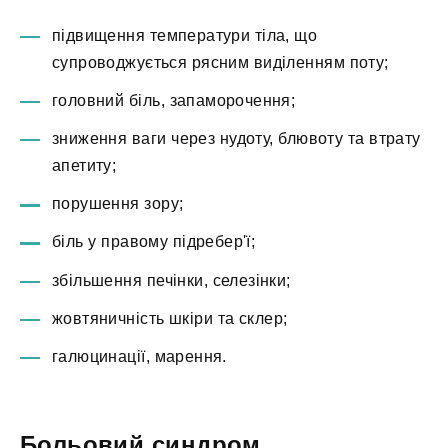
підвищення температури тіла, що
супроводжується рясним виділенням поту;
головний біль, запаморочення;
зниження ваги через нудоту, блювоту та втрату
апетиту;
порушення зору;
біль у правому підребер'ї;
збільшення печінки, селезінки;
жовтяничність шкіри та склер;
галюцинації, марення.
Больовий синдром