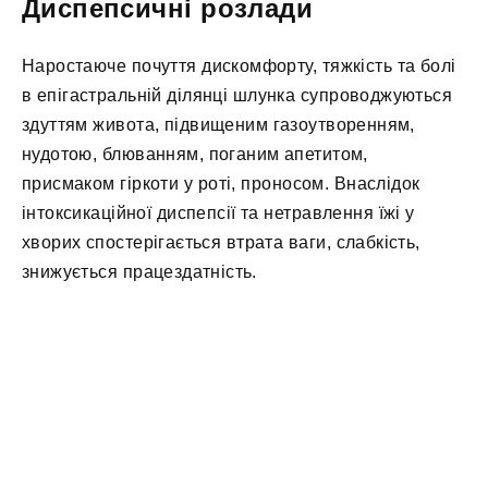
Диспепсичні розлади
Наростаюче почуття дискомфорту, тяжкість та болі
в епігастральній ділянці шлунка супроводжуються
здуттям живота, підвищеним газоутворенням,
нудотою, блюванням, поганим апетитом,
присмаком гіркоти у роті, проносом. Внаслідок
інтоксикаційної диспепсії та нетравлення їжі у
хворих спостерігається втрата ваги, слабкість,
знижується працездатність.