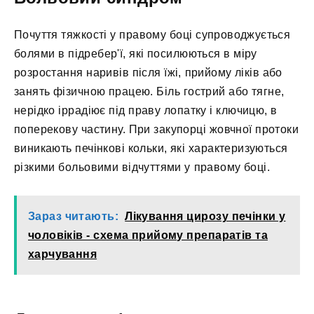
Почуття тяжкості у правому боці супроводжується
болями в підребер'ї, які посилюються в міру
розростання наривів після їжі, прийому ліків або
занять фізичною працею. Біль гострий або тягне,
нерідко іррадіює під праву лопатку і ключицю, в
поперекову частину. При закупорці жовчної протоки
виникають печінкові кольки, які характеризуються
різкими больовими відчуттями у правому боці.
Зараз читають:
Лікування цирозу печінки у
чоловіків - схема прийому препаратів та
харчування