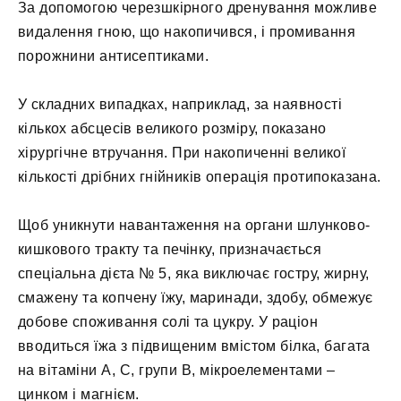
За допомогою черезшкірного дренування можливе
видалення гною, що накопичився, і промивання
порожнини антисептиками.
У складних випадках, наприклад, за наявності
кількох абсцесів великого розміру, показано
хірургічне втручання. При накопиченні великої
кількості дрібних гнійників операція протипоказана.
Щоб уникнути навантаження на органи шлунково-
кишкового тракту та печінку, призначається
спеціальна дієта № 5, яка виключає гостру, жирну,
смажену та копчену їжу, маринади, здобу, обмежує
добове споживання солі та цукру. У раціон
вводиться їжа з підвищеним вмістом білка, багата
на вітаміни А, С, групи В, мікроелементами –
цинком і магнієм.