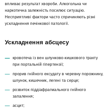
впливає результат хвороби. Алкогольна чи
наркотична залежність посилює ситуацію.
Несприятливі фактори часто спричиняють різні
ускладнення печінкової патології.
Ускладнення абсцесу
кровотеча із вен шлунково-кишкового тракту
при портальній гіпертензії;
прорив гнійного ексудату в черевну порожнину,
шлунок, кишечник, легені та серце;
розвиток піддіафрагмального гнійного
запалення;
асцит;