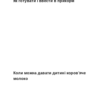
як готувати і ввести в прикорм
Коли можна давати дитині коров’яче
молоко