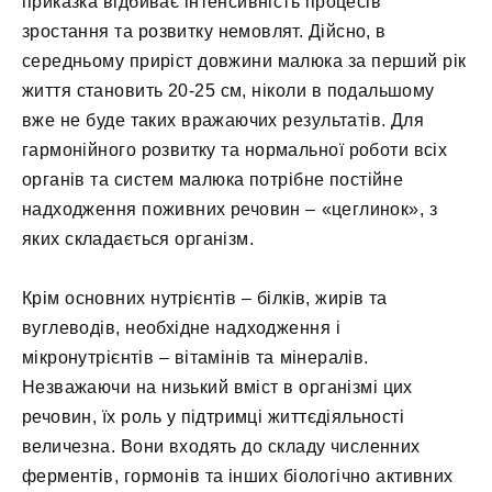
приказка відбиває інтенсивність процесів
зростання та розвитку немовлят. Дійсно, в
середньому приріст довжини малюка за перший рік
життя становить 20-25 см, ніколи в подальшому
вже не буде таких вражаючих результатів. Для
гармонійного розвитку та нормальної роботи всіх
органів та систем малюка потрібне постійне
надходження поживних речовин – «цеглинок», з
яких складається організм.
Крім основних нутрієнтів – білків, жирів та
вуглеводів, необхідне надходження і
мікронутрієнтів – вітамінів та мінералів.
Незважаючи на низький вміст в організмі цих
речовин, їх роль у підтримці життєдіяльності
величезна. Вони входять до складу численних
ферментів, гормонів та інших біологічно активних