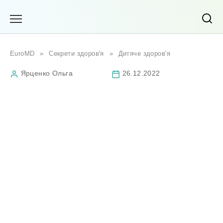
Перейти
до
вмісту
EuroMD
»
Секрети здоров'я
»
Дитяче здоров'я
Ярценко Ольга
26.12.2022