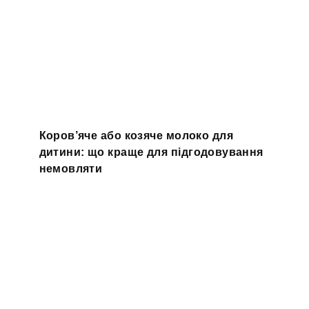
Коров’яче або козяче молоко для
дитини: що краще для підгодовування
немовляти