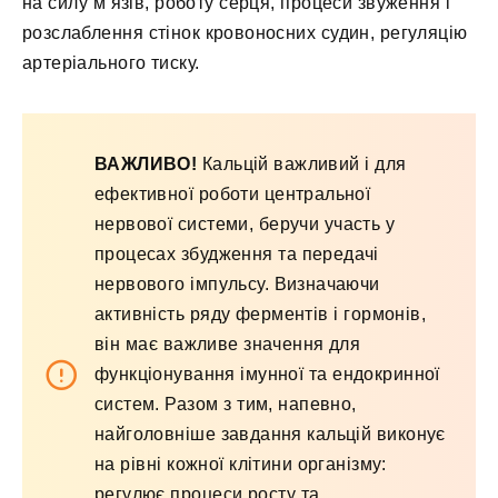
на силу м’язів, роботу серця, процеси звуження і
розслаблення стінок кровоносних судин, регуляцію
артеріального тиску.
ВАЖЛИВО!
Кальцій важливий і для
ефективної роботи центральної
нервової системи, беручи участь у
процесах збудження та передачі
нервового імпульсу. Визначаючи
активність ряду ферментів і гормонів,
він має важливе значення для
функціонування імунної та ендокринної
систем. Разом з тим, напевно,
найголовніше завдання кальцій виконує
на рівні кожної клітини організму:
регулює процеси росту та