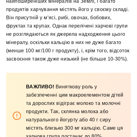
найпоширеніших мінералів на Землі, і багато
продуктів харчування містять його у своєму складі.
Він присутній у м’ясі, рибі, овочах, бобових,
фруктах та крупах. Однак перелічені харчові групи
не розглядаються як джерела надходження цього
мінералу, оскільки кальцію в них не дуже багато
(менше 100 мг/100 г продукту), і, крім того, відсоток
засвоєння також дуже низький (не більше 10-30%).
ВАЖЛИВО!
Виняткову роль у
забезпеченні цим макроелементом дітей
та дорослих відіграє молоко та молочні
продукти. Так, склянка молока або
натурального йогурту або 40 г сиру
містять близько 300 мг кальцію. Саме ця
харчова група постачає до 80%