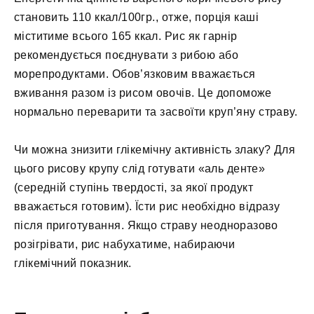
становить 110 ккал/100гр., отже, порція каші
міститиме всього 165 ккал. Рис як гарнір
рекомендується поєднувати з рибою або
морепродуктами. Обов’язковим вважається
вживання разом із рисом овочів. Це допоможе
нормально переварити та засвоїти круп’яну страву.
Чи можна знизити глікемічну активність злаку? Для
цього рисову крупу слід готувати «аль денте»
(середній ступінь твердості, за якої продукт
вважається готовим). Їсти рис необхідно відразу
після приготування. Якщо страву неодноразово
розігрівати, рис набухатиме, набираючи
глікемічний показник.