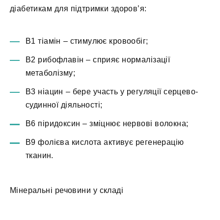
діабетикам для підтримки здоров’я:
В1 тіамін – стимулює кровообіг;
В2 рибофлавін – сприяє нормалізації
метаболізму;
В3 ніацин – бере участь у регуляції серцево-
судинної діяльності;
В6 піридоксин – зміцнює нервові волокна;
В9 фолієва кислота активує регенерацію
тканин.
Мінеральні речовини у складі