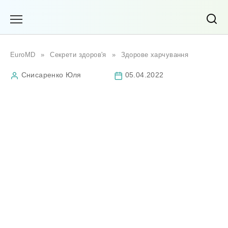
Перейти
до
вмісту
EuroMD
»
Секрети здоров'я
»
Здорове харчування
Снисаренко Юля
05.04.2022