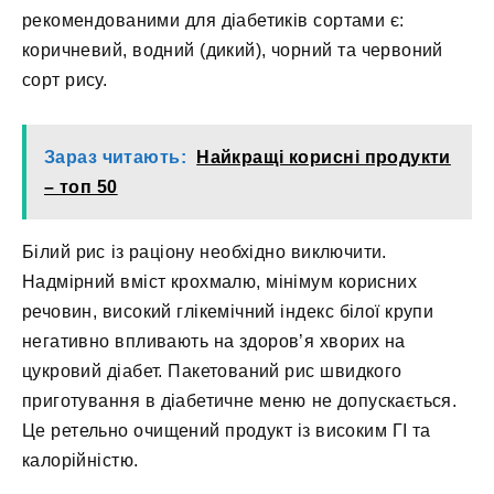
рекомендованими для діабетиків сортами є:
коричневий, водний (дикий), чорний та червоний
сорт рису.
Зараз читають:
Найкращі корисні продукти
– топ 50
Білий рис із раціону необхідно виключити.
Надмірний вміст крохмалю, мінімум корисних
речовин, високий глікемічний індекс білої крупи
негативно впливають на здоров’я хворих на
цукровий діабет. Пакетований рис швидкого
приготування в діабетичне меню не допускається.
Це ретельно очищений продукт із високим ГІ та
калорійністю.