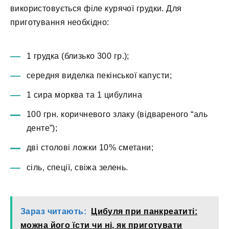
використовується філе курячої грудки. Для
приготування необхідно:
1 грудка (близько 300 гр.);
середня виделка пекінської капусти;
1 сира морква та 1 цибулина
100 грн. коричневого злаку (відвареного “аль
денте”);
дві столові ложки 10% сметани;
сіль, спеції, свіжа зелень.
Зараз читають:
Цибуля при панкреатиті:
можна його їсти чи ні, як приготувати