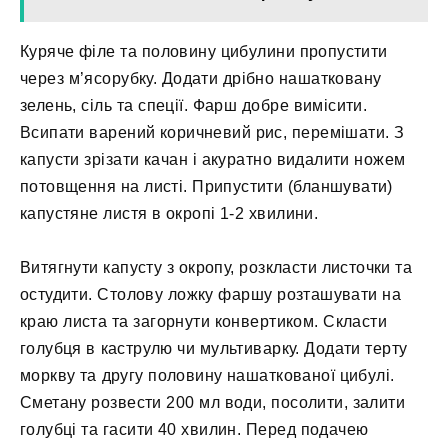
Куряче філе та половину цибулини пропустити
через м’ясорубку. Додати дрібно нашатковану
зелень, сіль та спеції. Фарш добре вимісити.
Всипати варений коричневий рис, перемішати. З
капусти зрізати качан і акуратно видалити ножем
потовщення на листі. Припустити (бланшувати)
капустяне листя в окропі 1-2 хвилини.
Витягнути капусту з окропу, розкласти листочки та
остудити. Столову ложку фаршу розташувати на
краю листа та загорнути конвертиком. Скласти
голубця в каструлю чи мультиварку. Додати терту
моркву та другу половину нашаткованої цибулі.
Сметану розвести 200 мл води, посолити, залити
голубці та гасити 40 хвилин. Перед подачею