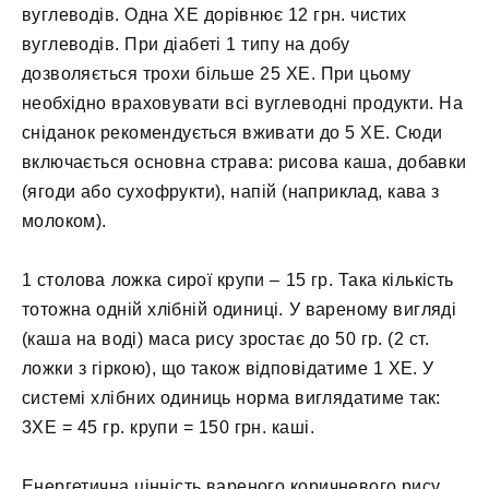
вуглеводів. Одна ХЕ дорівнює 12 грн. чистих
вуглеводів. При діабеті 1 типу на добу
дозволяється трохи більше 25 ХЕ. При цьому
необхідно враховувати всі вуглеводні продукти. На
сніданок рекомендується вживати до 5 ХЕ. Сюди
включається основна страва: рисова каша, добавки
(ягоди або сухофрукти), напій (наприклад, кава з
молоком).
1 столова ложка сирої крупи – 15 гр. Така кількість
тотожна одній хлібній одиниці. У вареному вигляді
(каша на воді) маса рису зростає до 50 гр. (2 ст.
ложки з гіркою), що також відповідатиме 1 ХЕ. У
системі хлібних одиниць норма виглядатиме так:
3ХЕ = 45 гр. крупи = 150 грн. каші.
Енергетична цінність вареного коричневого рису