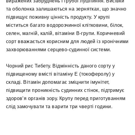
виражених забруднень і грубої лушпиння. Висівки
та оболонка залишаються на зернятках, що значно
підвищує поживну цінність продукту. У крупі
міститься багато водорозчинної клітковини, білок,
селен, магній, калій, вітаміни В-групи. Коричневий
сорт вважається корисним для людей із хронічними
захворюваннями серцево-судинної системи.
Чорний рис Тибету. Відмінність даного сорту у
підвищеному вмісті вітаміну Е (токоферолу) у
складі. Вітамін допомагає зміцнити імунітет,
підвищити проникність судинних стінок, підтримує
здоров’я органів зору. Крупу перед приготуванням
слід замочувати та варити три чверті години.