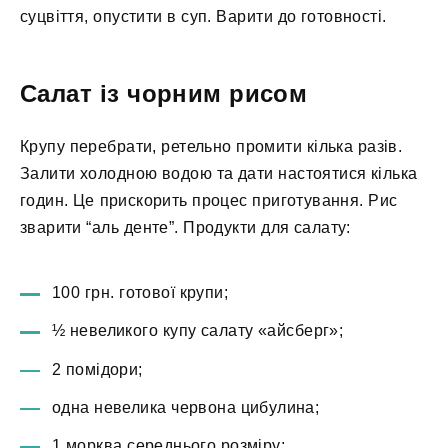
суцвіття, опустити в суп. Варити до готовності.
Салат із чорним рисом
Крупу перебрати, ретельно промити кілька разів.
Залити холодною водою та дати настоятися кілька
годин. Це прискорить процес приготування. Рис
зварити “аль денте”. Продукти для салату:
100 грн. готової крупи;
½ невеликого купу салату «айсберг»;
2 помідори;
одна невелика червона цибулина;
1 морква середнього розміру;