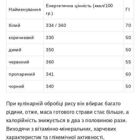
Енергетична цінність (ккал/100
Найменування
ГІ
гр.)
білий
334 / 340
70
коричневий
330
50
дикий
350
50
червоний
360
55
пропарений
341
60
чорний
340
50
При кулінарній обробці рису він вбирає багато
рідини, отже, маса готового страви стає більше, а
калорійність знижується в два з половиною рази.
Виходячи з вітамінно-мінеральних, харчових
характеристик та глікемічної активності,