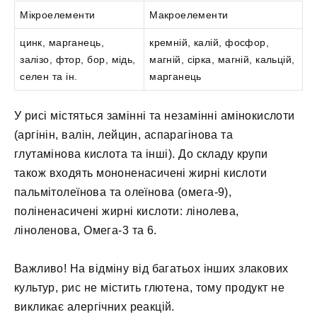
Мікроелементи
Макроелементи
цинк, марганець,
кремній, калій, фосфор,
залізо, фтор, бор, мідь,
магній, сірка, магній, кальцій,
селен та ін.
марганець
У рисі містяться замінні та незамінні амінокислоти
(аргінін, валін, лейцин, аспарагінова та
глутамінова кислота та інші). До складу крупи
також входять мононенасичені жирні кислоти
пальмітолеїнова та олеїнова (омега-9),
поліненасичені жирні кислоти: лінолева,
ліноленова, Омега-3 та 6.
Важливо!
На відміну від багатьох інших злакових
культур, рис не містить глютена, тому продукт не
викликає алергічних реакцій.