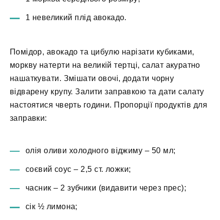
1 невеликий плід авокадо.
Помідор, авокадо та цибулю нарізати кубиками,
моркву натерти на великій тертці, салат акуратно
нашаткувати. Змішати овочі, додати чорну
відварену крупу. Залити заправкою та дати салату
настоятися чверть години. Пропорції продуктів для
заправки:
олія оливи холодного віджиму – 50 мл;
соєвий соус – 2,5 ст. ложки;
часник – 2 зубчики (видавити через прес);
сік ½ лимона;