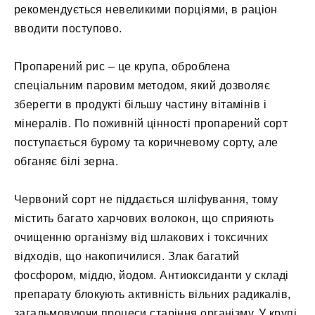
рекомендується невеликими порціями, в раціон
вводити поступово.
Пропарений рис – це крупа, оброблена
спеціальним паровим методом, який дозволяє
зберегти в продукті більшу частину вітамінів і
мінералів. По поживній цінності пропарений сорт
поступається бурому та коричневому сорту, але
обганяє білі зерна.
Червоний сорт не піддається шліфування, тому
містить багато харчових волокон, що сприяють
очищенню організму від шлакових і токсичних
відходів, що накопичилися. Злак багатий
фосфором, міддю, йодом. Антиоксиданти у складі
препарату блокують активність вільних радикалів,
загальмовуючи процеси старіння організму. У крупі