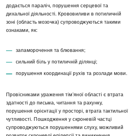
додається параліч, порушення серцевої та
дихальної діяльності. Крововиливи в потиличній
зоні (область мозочка) супроводжуються такими
ознаками, як:
запаморочення та блювання;
сильний біль у потиличній ділянці;
порушення координації рухів та розлади мови.
Провісниками ураження тім'яної області є втрата
здатності до письма, читання та рахунку,
порушення орієнтації у просторі, втрата тактильної
чутливості. Пошкодження у скроневій частці
супроводжуються порушеннями слуху, можливий
розвиток скроневої епілепсії та виникнення