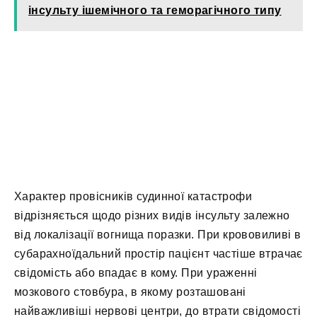
інсульту ішемічного та геморагічного типу
Характер провісників судинної катастрофи
відрізняється щодо різних видів інсульту залежно
від локалізації вогнища поразки. При крововиливі в
субарахноїдальний простір пацієнт частіше втрачає
свідомість або впадає в кому. При ураженні
мозкового стовбура, в якому розташовані
найважливіші нервові центри, до втрати свідомості