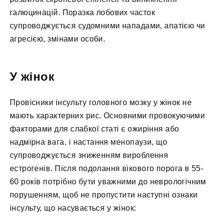
галюцинацій. Поразка лобових часток
супроводжується судомними нападами, апатією чи
агресією, змінами особи.
У жінок
Провісники інсульту головного мозку у жінок не
мають характерних рис. Основними провокуючими
факторами для слабкої статі є ожиріння або
надмірна вага, і настання менопаузи, що
супроводжується зниженням вироблення
естрогенів. Після подолання вікового порога в 55-
60 років потрібно бути уважними до неврологічним
порушенням, щоб не пропустити наступні ознаки
інсульту, що насувається у жінок: