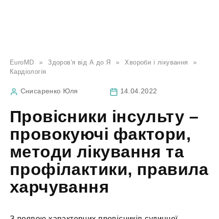
EuroMD
»
Здоров'я від А до Я
»
Хвороби і лікування
»
Кардіологія
Снисаренко Юля
14.04.2022
Провісники інсульту –
провокуючі фактори,
методи лікування та
профілактики, правила
харчування
З появою характерних провісників судинної