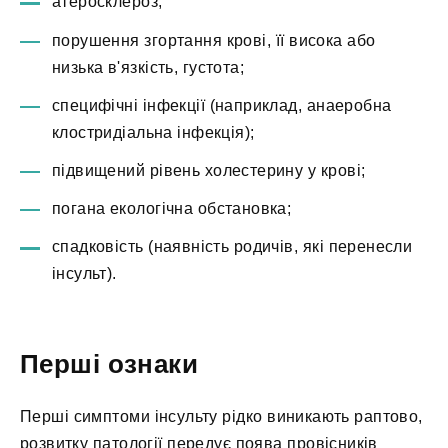
атеросклероз;
порушення згортання крові, її висока або
низька в'язкість, густота;
специфічні інфекції (наприклад, анаеробна
клостридіальна інфекція);
підвищений рівень холестерину у крові;
погана екологічна обстановка;
спадковість (наявність родичів, які перенесли
інсульт).
Перші ознаки
Перші симптоми інсульту рідко виникають раптово,
розвитку патології передує поява провісників