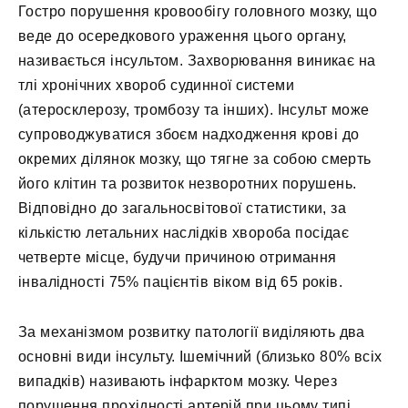
Гостро порушення кровообігу головного мозку, що
веде до осередкового ураження цього органу,
називається інсультом. Захворювання виникає на
тлі хронічних хвороб судинної системи
(атеросклерозу, тромбозу та інших). Інсульт може
супроводжуватися збоєм надходження крові до
окремих ділянок мозку, що тягне за собою смерть
його клітин та розвиток незворотних порушень.
Відповідно до загальносвітової статистики, за
кількістю летальних наслідків хвороба посідає
четверте місце, будучи причиною отримання
інвалідності 75% пацієнтів віком від 65 років.
За механізмом розвитку патології виділяють два
основні види інсульту. Ішемічний (близько 80% всіх
випадків) називають інфарктом мозку. Через
порушення прохідності артерій при цьому типі