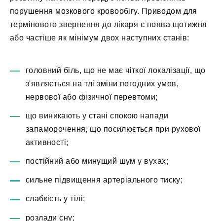
порушення мозкового кровообігу. Приводом для
термінового звернення до лікаря є поява щотижня
або частіше як мінімум двох наступних станів:
головний біль, що не має чіткої локалізації, що
з'являється на тлі зміни погодних умов,
нервової або фізичної перевтоми;
що виникають у стані спокою напади
запаморочення, що посилюється при рухової
активності;
постійний або минущий шум у вухах;
сильне підвищення артеріального тиску;
слабкість у тілі;
розлади сну;