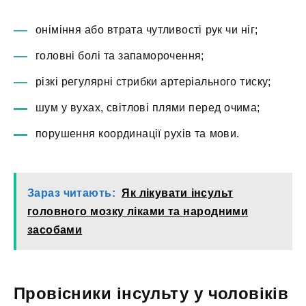
оніміння або втрата чутливості рук чи ніг;
головні болі та запаморочення;
різкі регулярні стрибки артеріального тиску;
шум у вухах, світлові плями перед очима;
порушення координації рухів та мови.
Зараз читають:
Як лікувати інсульт
головного мозку ліками та народними
засобами
Провісники інсульту у чоловіків