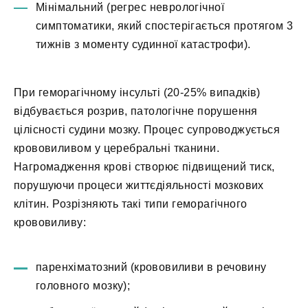
Мінімальний (регрес неврологічної
симптоматики, який спостерігається протягом 3
тижнів з моменту судинної катастрофи).
При геморагічному інсульті (20-25% випадків)
відбувається розрив, патологічне порушення
цілісності судини мозку. Процес супроводжується
крововиливом у церебральні тканини.
Нагромадження крові створює підвищений тиск,
порушуючи процеси життєдіяльності мозкових
клітин. Розрізняють такі типи геморагічного
крововиливу:
паренхіматозний (крововиливи в речовину
головного мозку);