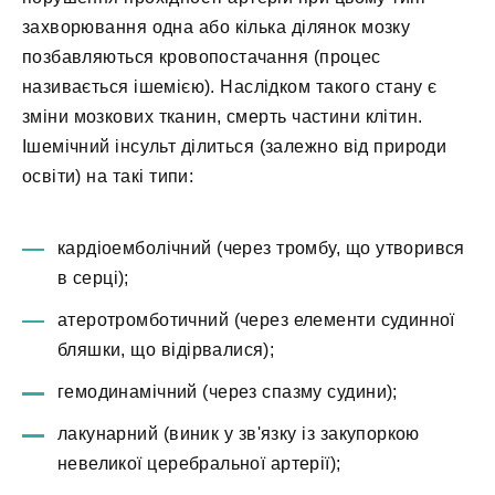
захворювання одна або кілька ділянок мозку
позбавляються кровопостачання (процес
називається ішемією). Наслідком такого стану є
зміни мозкових тканин, смерть частини клітин.
Ішемічний інсульт ділиться (залежно від природи
освіти) на такі типи:
кардіоемболічний (через тромбу, що утворився
в серці);
атеротромботичний (через елементи судинної
бляшки, що відірвалися);
гемодинамічний (через спазму судини);
лакунарний (виник у зв'язку із закупоркою
невеликої церебральної артерії);