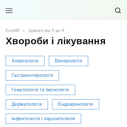
Перейти
до
вмісту
EuroMD
»
Здоров'я від А до Я
Хвороби і лікування
Алергологія
Венерологія
Гастроентерологія
Гематологія та імунологія
Дерматологія
Ендокринологія
Інфектологія і паразитологія