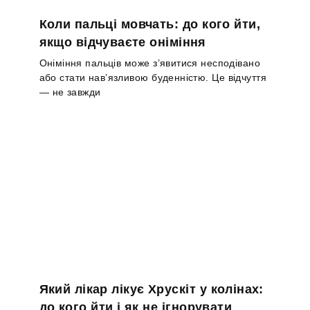
Коли пальці мовчать: до кого йти,
якщо відчуваєте оніміння
Оніміння пальців може з’явитися несподівано
або стати нав’язливою буденністю. Це відчуття
— не завжди
Який лікар лікує Хрускіт у колінах:
до кого йти і як не ігнорувати