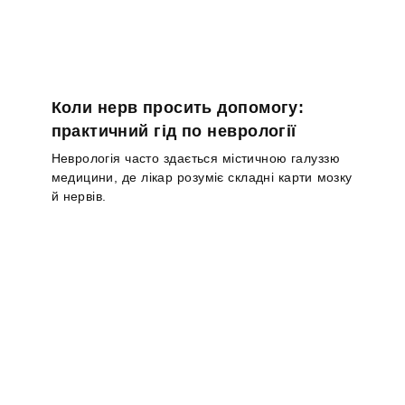
Коли нерв просить допомогу:
практичний гід по неврології
Неврологія часто здається містичною галуззю
медицини, де лікар розуміє складні карти мозку
й нервів.